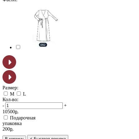
Размер:
M
L
Кол-во:
-
+
10500
р.
Подарочная
упаковка
200
р.
В корзину
⚡ Быстрая покупка