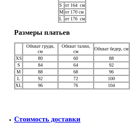
S
от 164 см
M
от 170 см
L
от 176 см
Размеры платьев
Обхват груди,
Обхват талии,
Обхват бедер, см
см
см
XS
80
60
88
S
84
64
92
M
88
68
96
L
92
72
100
XL
96
76
104
Стоимость доставки